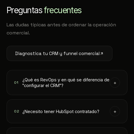
Preguntas
frecuentes
Las dudas típicas antes de ordenar la operación
comercial.
Diagnostica tu CRM y funnel comercial
¿Qué es RevOps y en qué se diferencia de
+
01
"configurar el CRM"?
Configurar el CRM es una parte. RevOps alinea
procesos, datos y equipos completos — ventas,
+
¿Necesito tener HubSpot contratado?
02
marketing y CS — sobre ese CRM: define etapas,
reglas, scoring, automatización y reportes para
Idealmente sí (Pro en adelante para
que el ingreso sea medible y predecible.