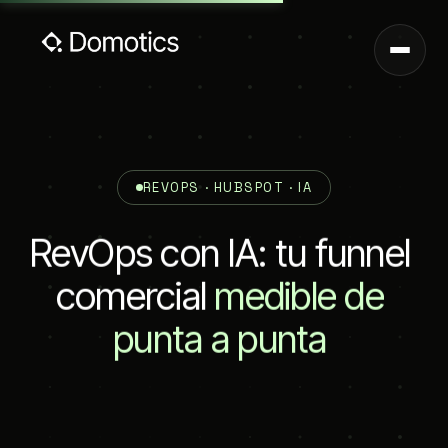
REVOPS · HUBSPOT · IA
R
e
v
O
p
s
c
o
n
I
A
:
t
u
f
u
n
n
e
l
c
o
m
e
r
c
i
a
l
medible
de
punta
a
punta