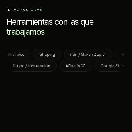
INTEGRACIONES
Herramientas con las que
trabajamos
s
Shopify
n8n / Make / Zapier
HubSpot (Marketi
gle Ads
Stripe / facturación
APIs y MCP
Google 