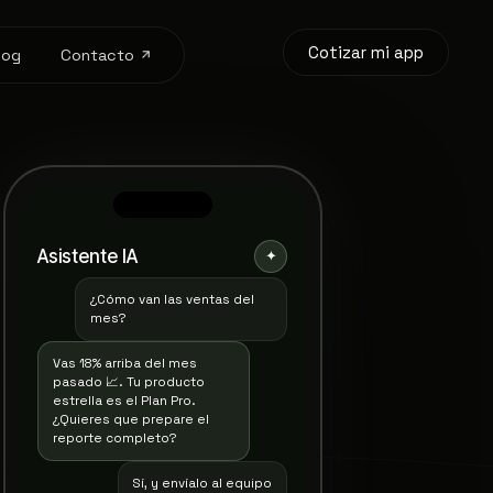
Cotizar mi app
log
Contacto
Asistente IA
✦
#2042 · María L.
¿Cómo van las ventas del
Ventas hoy
Pedidos
$12,480
mes?
37
Pagado · entrega hoy
▲ 12%
Vas 18% arriba del mes
#2041 · Carlos R.
pasado 📈. Tu producto
Preparando envío
estrella es el Plan Pro.
¿Quieres que prepare el
#2040 · Sofía M.
reporte completo?
Entregado · reseña 5★
Sí, y envíalo al equipo