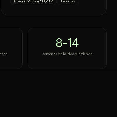
Integración con ERP/CRM
Reportes
8
-
14
iones
semanas de la idea a la tienda