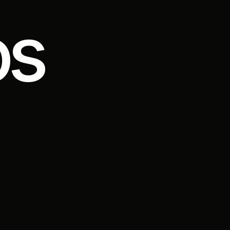
os
siguiente