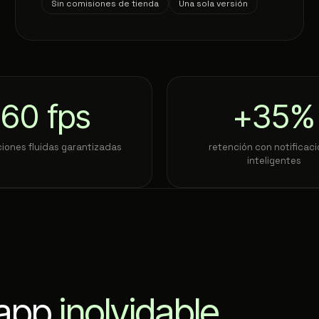
Sin comisiones de tienda
Una sola versión
60
fps
+
35
%
iones fluidas garantizadas
retención con notificac
inteligentes
 app
inolvidable