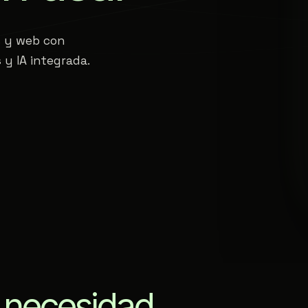
s y web con
 y IA integrada.
a
necesidad