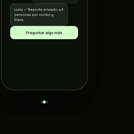
#2039 · Luis T.
Reembolso procesado
Pedido #2041
Listo ✅ Reporte enviado a 4
Listo para enviar
personas por correo y
Slack.
Preguntar algo más