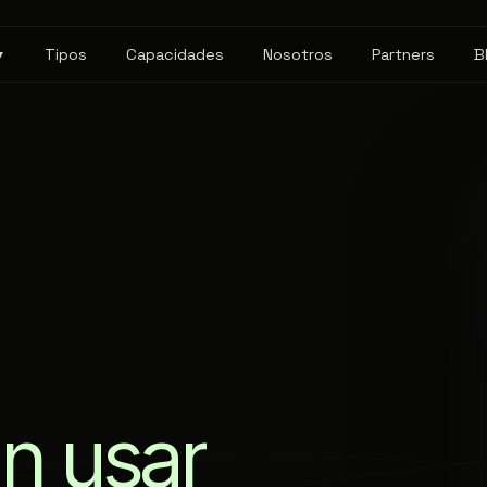
Tipos
Capacidades
Nosotros
Partners
B
▼
a
n
u
s
a
r