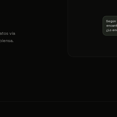
Según 
encanta
¿Lo en
atos vía
piensa.