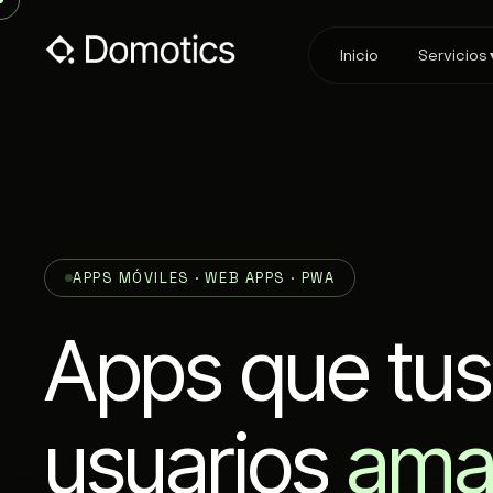
Inicio
Servicios
APPS MÓVILES · WEB APPS · PWA
A
p
p
s
q
u
e
t
u
s
u
s
u
a
r
i
o
s
a
m