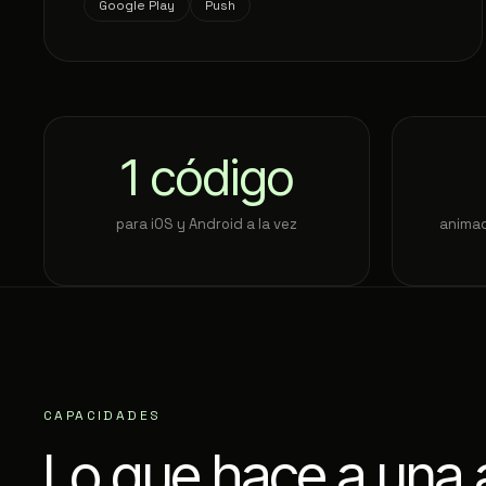
Google Play
Push
1
código
para iOS y Android a la vez
animac
CAPACIDADES
Lo que hace a una