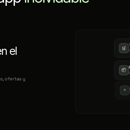
n el
🛒
📦
, ofertas y
⭐