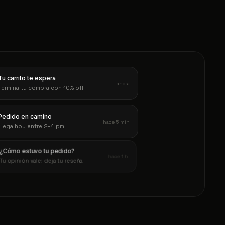
Tu carrito te espera
ahora
Termina tu compra con 10% off
Pedido en camino
hace 5 min
Llega hoy entre 2–4 pm
¿Cómo estuvo tu pedido?
hace 1 h
Tu opinión vale: deja tu reseña