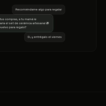
Recomiéndame algo para regalar
tus compras, a tu mamá le
ría el set de cerámica artesanal 🎁
vuelvo para regalo?
Sí, y entrégalo el viernes