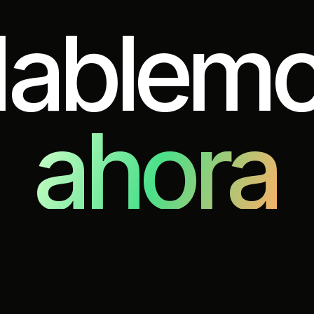
ablem
o
ahora
PASO 1 / 4